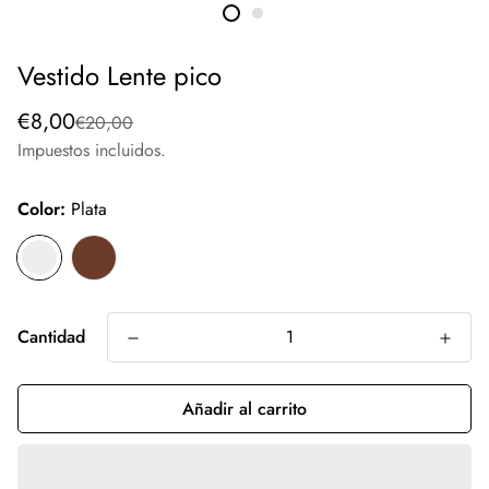
Vestido Lente pico
Precio
Precio
€8,00
€20,00
de
regular
Impuestos incluidos.
venta
Color:
Plata
Cantidad
Añadir al carrito