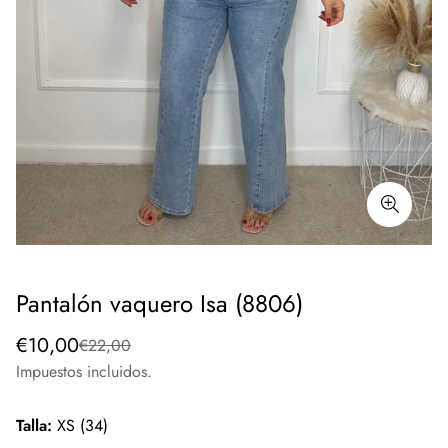
Pantalón vaquero Isa (8806)
Precio
Precio
€10,00
€22,00
de
regular
Impuestos incluidos.
venta
Talla:
XS (34)