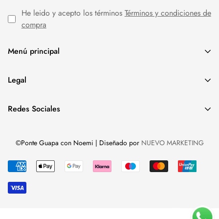
He leido y acepto los términos
Términos y condiciones de
compra
Menú principal
MODA MUJER
Legal
REBAJAS
Aviso Legal
Redes Sociales
Política de cookies
Política de privacidad
©Ponte Guapa con Noemi | Diseñado por
NUEVO MARKETING
Términos y condiciones de compra
Eliminar cuenta y datos de usuario
...