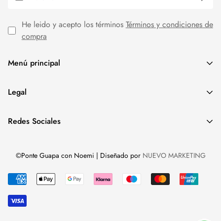
He leido y acepto los términos
Términos y condiciones de
compra
Menú principal
MODA MUJER
Legal
REBAJAS
Aviso Legal
Redes Sociales
Política de cookies
Política de privacidad
©Ponte Guapa con Noemi | Diseñado por
NUEVO MARKETING
Términos y condiciones de compra
Eliminar cuenta y datos de usuario