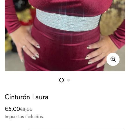
Cinturón Laura
Precio
Precio
€5,00
€8,00
de
regular
Impuestos incluidos.
venta