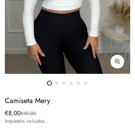
Camiseta Mery
Precio
Precio
€8,00
€10,00
de
regular
Impuestos incluidos.
venta