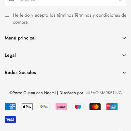
He leido y acepto los términos
Términos y condiciones de
compra
Menú principal
MODA MUJER
Legal
REBAJAS
Aviso Legal
Redes Sociales
Política de cookies
Política de privacidad
©Ponte Guapa con Noemi | Diseñado por
NUEVO MARKETING
Términos y condiciones de compra
Eliminar cuenta y datos de usuario