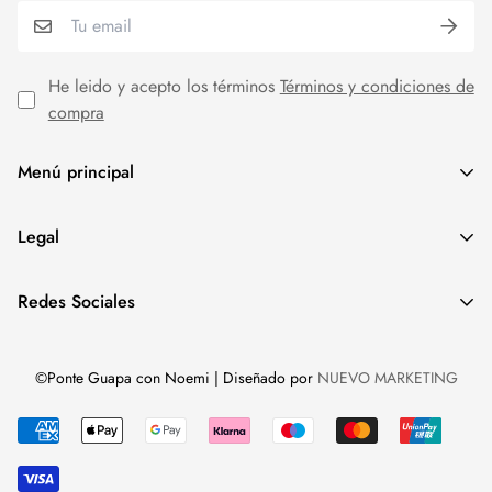
He leido y acepto los términos
Términos y condiciones de
compra
Menú principal
MODA MUJER
Legal
REBAJAS
Aviso Legal
Redes Sociales
Política de cookies
Política de privacidad
©Ponte Guapa con Noemi | Diseñado por
NUEVO MARKETING
Términos y condiciones de compra
Eliminar cuenta y datos de usuario